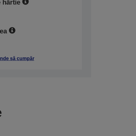
e hârtie
tea
nde să cumpăr
e