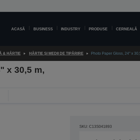
ACASĂ
BUSINESS
INDUSTRY
PRODUSE
CERNEALĂ
 & HÂRTIE
HÂRTIE ŞI MEDII DE TIPĂRIRE
Photo Paper Gloss, 24" x 30
" x 30,5 m,
SKU: C13S041893