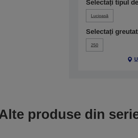
Selectați tipul d
Lucioasă
Selectați greuta
250
U
Alte produse din seri