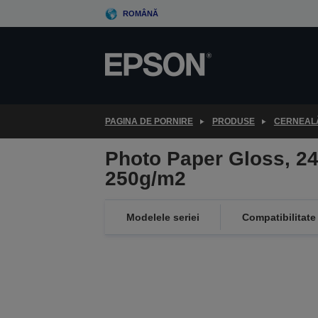
Skip
ROMÂNĂ
to
main
content
PAGINA DE PORNIRE
PRODUSE
CERNEALĂ
Photo Paper Gloss, 24
250g/m2
Modelele seriei
Compatibilitate