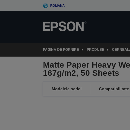
Skip
ROMÂNĂ
to
main
content
PAGINA DE PORNIRE
PRODUSE
CERNEALĂ
Matte Paper Heavy Wei
167g/m2, 50 Sheets
Modelele seriei
Compatibilitate