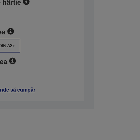
e hârtie
ea
DIN A3+
tea
nde să cumpăr