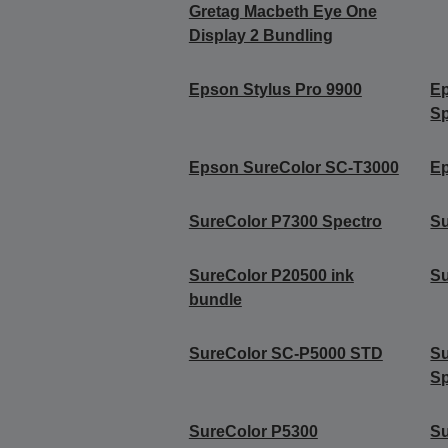
Gretag Macbeth Eye One
Display 2 Bundling
Epson Stylus Pro 9900
Ep
Sp
Epson SureColor SC-T3000
Ep
SureColor P7300 Spectro
Su
SureColor P20500 ink
Su
bundle
SureColor SC-P5000 STD
S
Sp
SureColor P5300
Su