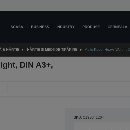
ACASĂ
BUSINESS
INDUSTRY
PRODUSE
CERNEALĂ
 & HÂRTIE
HÂRTIE ŞI MEDII DE TIPĂRIRE
Matte Paper Heavy Weight, 
ght, DIN A3+,
SKU: C13S041264