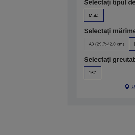
Selectați tipul d
Mată
Selectați mărim
A3 (29,7x42,0 cm)
Selectați greuta
167
U