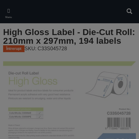
Skip
to
Căuta
main
Meniu
content
High Gloss Label - Die-Cut Roll:
210mm x 297mm, 194 labels
SKU: C33S045728
Întrerupt