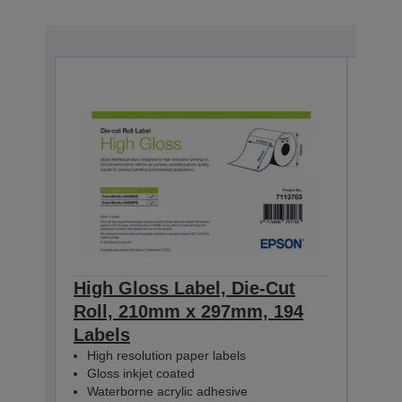
High Gloss Label, Die-Cut
High
Roll, 210mm x 297mm, 194
Con
Labels
60m
High resolution paper labels
Hig
Gloss inkjet coated
Glo
Waterborne acrylic adhesive
Wat