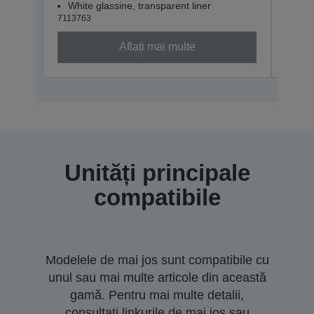
White glassine, transparent liner
Whit
7113763
71137
Aflați mai multe
Unități principale
compatibile
Modelele de mai jos sunt compatibile cu
unul sau mai multe articole din această
gamă. Pentru mai multe detalii,
consultați linkurile de mai jos sau