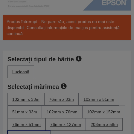
Produs întrerupt - Ne pare rău, acest produs nu mai este
disponibil. Consultați informațiile de mai jos pentru asistență
continuă.
Selectați tipul de hârtie
Lucioasă
Selectați mărimea
102mm x 33m
76mm x 33m
102mm x 51mm
51mm x 33m
102mm x 76mm
102mm x 152mm
76mm x 51mm
76mm x 127mm
203mm x 58m