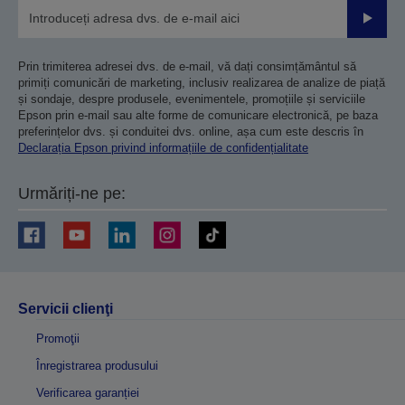
Trimiteț
Prin trimiterea adresei dvs. de e-mail, vă dați consimțământul să
primiți comunicări de marketing, inclusiv realizarea de analize de piață
și sondaje, despre produsele, evenimentele, promoțiile și serviciile
Epson prin e-mail sau alte forme de comunicare electronică, pe baza
preferințelor dvs. și conduitei dvs. online, așa cum este descris în
Declarația Epson privind informațiile de confidențialitate
Urmăriți-ne pe:
Servicii clienţi
Promoţii
Înregistrarea produsului
Verificarea garanției