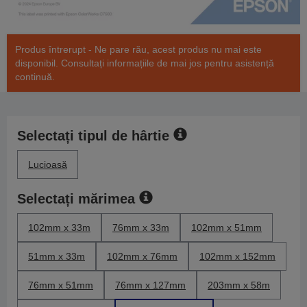
Produs întrerupt - Ne pare rău, acest produs nu mai este
disponibil. Consultați informațiile de mai jos pentru asistență
continuă.
Selectați tipul de hârtie
Lucioasă
Selectați mărimea
102mm x 33m
76mm x 33m
102mm x 51mm
51mm x 33m
102mm x 76mm
102mm x 152mm
76mm x 51mm
76mm x 127mm
203mm x 58m