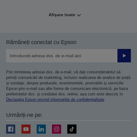
Afișare toate
Rămâneți conectat cu Epson
Trimiteț
Prin trimiterea adresei dvs. de e-mail, vă dați consimțământul să
primiți comunicări de marketing, inclusiv realizarea de analize de piață
și sondaje, despre produsele, evenimentele, promoțiile și serviciile
Epson prin e-mail sau alte forme de comunicare electronică, pe baza
preferințelor dvs. și conduitei dvs. online, așa cum este descris în
Declarația Epson privind informațiile de confidențialitate
Urmăriți-ne pe: