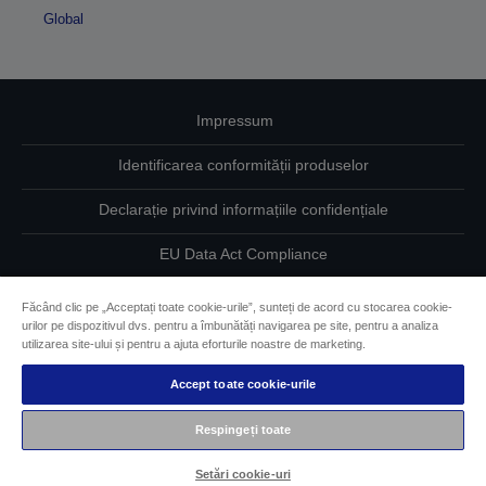
Global
Impressum
Identificarea conformității produselor
Declarație privind informațiile confidențiale
EU Data Act Compliance
Contactaţi-ne în legătură cu datele dumneavoastră
Făcând clic pe „Acceptați toate cookie-urile”, sunteți de acord cu stocarea cookie-
urilor pe dispozitivul dvs. pentru a îmbunătăți navigarea pe site, pentru a analiza
Informaţii despre modulele cookie
utilizarea site-ului și pentru a ajuta eforturile noastre de marketing.
Accept toate cookie-urile
Angajamentul Epson pe linie de accesibilitate
Respingeți toate
Drepturi de autor © 2026 Seiko Epson
Setări cookie-uri