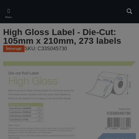
Skip
to
Căuta
main
Meniu
content
High Gloss Label - Die-Cut:
105mm x 210mm, 273 labels
SKU: C33S045730
Întrerupt