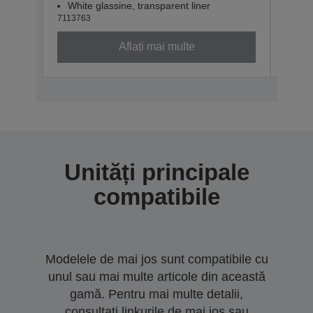
White glassine, transparent liner
Whit
7113763
71137
Aflați mai multe
Unități principale
compatibile
Modelele de mai jos sunt compatibile cu
unul sau mai multe articole din această
gamă. Pentru mai multe detalii,
consultați linkurile de mai jos sau