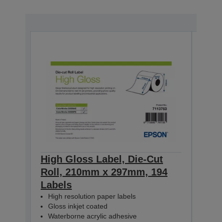
High Gloss Label, Die-Cut
High
Roll, 210mm x 297mm, 194
Con
Labels
60m
High resolution paper labels
Hig
Gloss inkjet coated
Glo
Waterborne acrylic adhesive
Wat