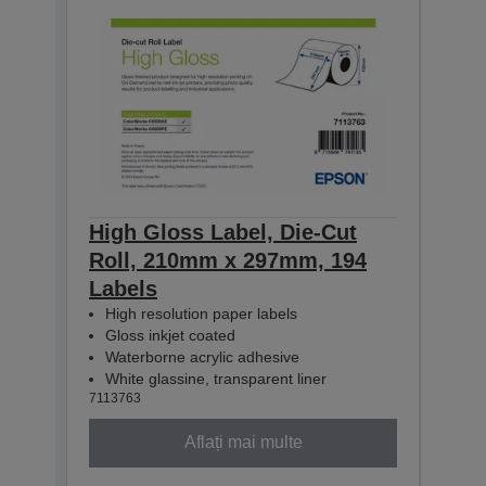
High Gloss Label, Die-Cut
High
Roll, 210mm x 297mm, 194
Con
Labels
60m
High resolution paper labels
Hig
Gloss inkjet coated
Glo
Waterborne acrylic adhesive
Wat
White glassine, transparent liner
Whit
7113763
71137
Aflați mai multe