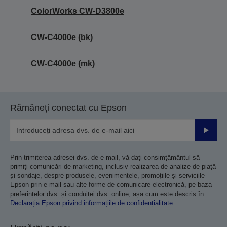
ColorWorks CW-D3800e
CW-C4000e (bk)
CW-C4000e (mk)
Rămâneți conectat cu Epson
Trimiteț
Prin trimiterea adresei dvs. de e-mail, vă dați consimțământul să
primiți comunicări de marketing, inclusiv realizarea de analize de piață
și sondaje, despre produsele, evenimentele, promoțiile și serviciile
Epson prin e-mail sau alte forme de comunicare electronică, pe baza
preferințelor dvs. și conduitei dvs. online, așa cum este descris în
Declarația Epson privind informațiile de confidențialitate