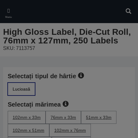
Skip
to
Căuta
main
Meniu
content
High Gloss Label, Die-Cut Roll,
76mm x 127mm, 250 Labels
SKU: 7113757
Selectați tipul de hârtie
Lucioasă
Selectați mărimea
102mm x 33m
76mm x 33m
51mm x 33m
102mm x 51mm
102mm x 76mm