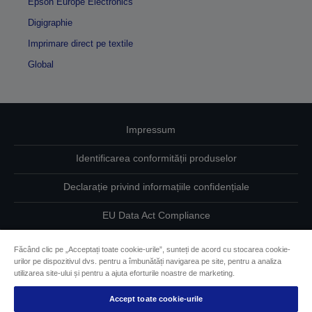
Epson Europe Electronics
Digigraphie
Imprimare direct pe textile
Global
Impressum
Identificarea conformității produselor
Declarație privind informațiile confidențiale
EU Data Act Compliance
Contactaţi-ne în legătură cu datele dumneavoastră
Făcând clic pe „Acceptați toate cookie-urile”, sunteți de acord cu stocarea cookie-
urilor pe dispozitivul dvs. pentru a îmbunătăți navigarea pe site, pentru a analiza
Informaţii despre modulele cookie
utilizarea site-ului și pentru a ajuta eforturile noastre de marketing.
Accept toate cookie-urile
Angajamentul Epson pe linie de accesibilitate