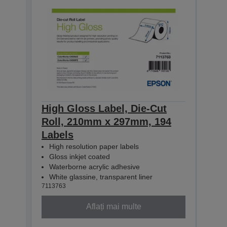
High Gloss Label, Die-Cut
High
Roll, 210mm x 297mm, 194
Con
Labels
60m
High resolution paper labels
Hig
Gloss inkjet coated
Glo
Waterborne acrylic adhesive
Wat
White glassine, transparent liner
Whit
7113763
71137
Aflați mai multe