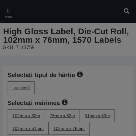
Skip
to
Căuta
main
Meniu
content
High Gloss Label, Die-Cut Roll,
102mm x 76mm, 1570 Labels
SKU: 7113759
Selectați tipul de hârtie
Lucioasă
Selectați mărimea
102mm x 33m
76mm x 33m
51mm x 33m
102mm x 51mm
102mm x 76mm