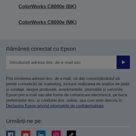
ColorWorks C8000e (BK)
ColorWorks C8000e (MK)
Rămâneți conectat cu Epson
Trimiteț
Prin trimiterea adresei dvs. de e-mail, vă dați consimțământul să
primiți comunicări de marketing, inclusiv realizarea de analize de piață
și sondaje, despre produsele, evenimentele, promoțiile și serviciile
Epson prin e-mail sau alte forme de comunicare electronică, pe baza
preferințelor dvs. și conduitei dvs. online, așa cum este descris în
Declarația Epson privind informațiile de confidențialitate
Urmăriți-ne pe: