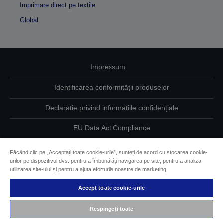
Imprimare direct pe textile
Global
Impressum
Identificarea conformității produselor
Declarație privind informațiile confidențiale
EU Data Act Compliance
Contactaţi-ne în legătură cu datele dumneavoastră
Făcând clic pe „Acceptați toate cookie-urile”, sunteți de acord cu stocarea cookie-
urilor pe dispozitivul dvs. pentru a îmbunătăți navigarea pe site, pentru a analiza
Informaţii despre modulele cookie
utilizarea site-ului și pentru a ajuta eforturile noastre de marketing.
Accept toate cookie-urile
Angajamentul Epson pe linie de accesibilitate
Respingeți toate
Drepturi de autor © 2026 Seiko Epson