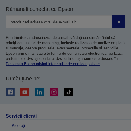
Rămâneți conectat cu Epson
Trimiteț
Prin trimiterea adresei dvs. de e-mail, vă dați consimțământul să
primiți comunicări de marketing, inclusiv realizarea de analize de piață
și sondaje, despre produsele, evenimentele, promoțiile și serviciile
Epson prin e-mail sau alte forme de comunicare electronică, pe baza
preferințelor dvs. și conduitei dvs. online, așa cum este descris în
Declarația Epson privind informațiile de confidențialitate
Urmăriți-ne pe:
Servicii clienţi
Promoţii