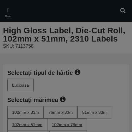
Skip
to
Căuta
main
Meniu
content
High Gloss Label, Die-Cut Roll,
102mm x 51mm, 2310 Labels
SKU: 7113758
Selectați tipul de hârtie
Lucioasă
Selectați mărimea
102mm x 33m
76mm x 33m
51mm x 33m
102mm x 51mm
102mm x 76mm