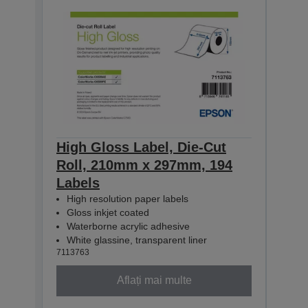
High Gloss Label, Die-Cut
High
Roll, 210mm x 297mm, 194
Con
Labels
60m
High resolution paper labels
Hig
Gloss inkjet coated
Glo
Waterborne acrylic adhesive
Wat
White glassine, transparent liner
Whit
7113763
71137
Aflați mai multe