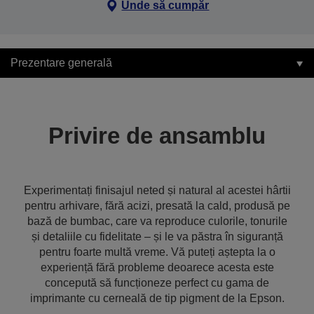
Unde să cumpăr
Prezentare generală
Privire de ansamblu
Experimentați finisajul neted și natural al acestei hârtii
pentru arhivare, fără acizi, presată la cald, produsă pe
bază de bumbac, care va reproduce culorile, tonurile
și detaliile cu fidelitate – și le va păstra în siguranță
pentru foarte multă vreme. Vă puteți aștepta la o
experiență fără probleme deoarece acesta este
concepută să funcționeze perfect cu gama de
imprimante cu cerneală de tip pigment de la Epson.