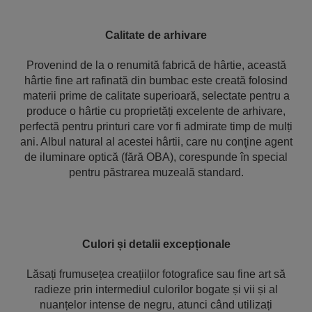
Calitate de arhivare
Provenind de la o renumită fabrică de hârtie, această
hârtie fine art rafinată din bumbac este creată folosind
materii prime de calitate superioară, selectate pentru a
produce o hârtie cu proprietăți excelente de arhivare,
perfectă pentru printuri care vor fi admirate timp de mulți
ani. Albul natural al acestei hârtii, care nu conţine agent
de iluminare optică (fără OBA), corespunde în special
pentru păstrarea muzeală standard.
Culori și detalii excepționale
Lăsați frumusețea creațiilor fotografice sau fine art să
radieze prin intermediul culorilor bogate și vii și al
nuanțelor intense de negru, atunci când utilizați