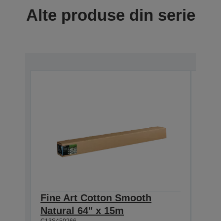
Alte produse din serie
Fine Art Cotton Smooth
Fin
Natural 64" x 15m
Natu
C13S450266
C13S4