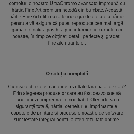
cernelurile noastre UltraChrome avansate împreună cu
hârtia Fine Art premium netedă din bumbac. Această
hârtie Fine Art utilizează tehnologia de cretare a hârtiei
pentru a vă asigura că puteți reproduce cea mai largă
gamă cromatică posibilă prin intermediul cernelurilor
noastre, în timp ce obțineți detalii perfecte și gradații
fine ale nuanțelor.
O soluție completă
Cum se obțin cele mai bune rezultate fără bătăi de cap?
Prin alegerea produselor care au fost dezvoltate să
funcționeze împreună în mod fiabil. Oferindu-vă o
siguranță totală, hârtia, cernelurile, imprimantele,
capetele de printare și produsele noastre de software
sunt testate integral pentru a oferi rezultate optime.