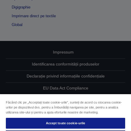
Digigraphie
Imprimare direct pe textile
Global
Impressum
Identificarea conformității produselor
Declarație privind informațiile confidențiale
EU Data Act Compliance
Contactaţi-ne în legătură cu datele dumneavoastră
Făcând clic pe „Acceptați toate cookie-urile”, sunteți de acord cu stocarea cookie-
urilor pe dispozitivul dvs. pentru a îmbunătăți navigarea pe site, pentru a analiza
Informaţii despre modulele cookie
utilizarea site-ului și pentru a ajuta eforturile noastre de marketing.
Angajamentul Epson pe linie de accesibilitate
Accept toate cookie-urile