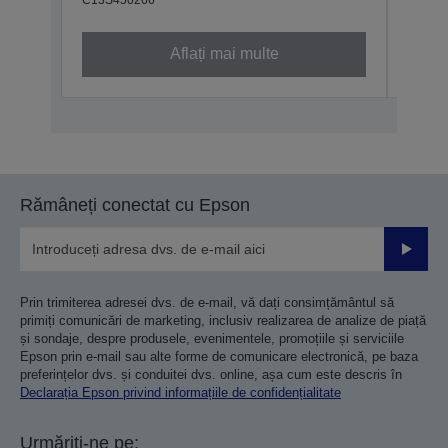
Aflați mai multe
Rămâneți conectat cu Epson
Trimiteț
Prin trimiterea adresei dvs. de e-mail, vă dați consimțământul să
primiți comunicări de marketing, inclusiv realizarea de analize de piață
și sondaje, despre produsele, evenimentele, promoțiile și serviciile
Epson prin e-mail sau alte forme de comunicare electronică, pe baza
preferințelor dvs. și conduitei dvs. online, așa cum este descris în
Declarația Epson privind informațiile de confidențialitate
Urmăriți-ne pe: