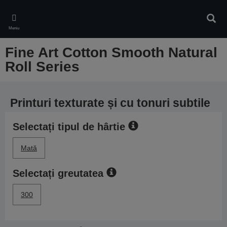
Skip
to
Căuta
main
Meniu
content
Fine Art Cotton Smooth Natural
Roll Series
Printuri texturate și cu tonuri subtile
Selectați tipul de hârtie
Mată
Selectați greutatea
300