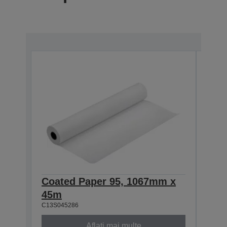
Coated Paper 95, 1067mm x
Coa
45m
45m
C13S045286
C13S0
Aflați mai multe