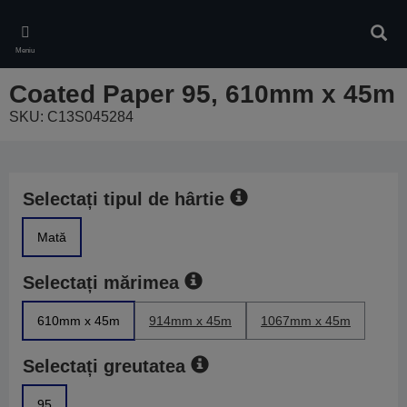
Skip
to
Căuta
main
Meniu
content
Coated Paper 95, 610mm x 45m
SKU: C13S045284
Selectați tipul de hârtie
Mată
Selectați mărimea
610mm x 45m
914mm x 45m
1067mm x 45m
Selectați greutatea
95