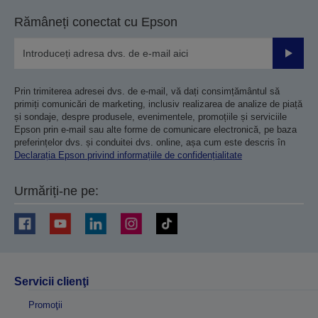
Rămâneți conectat cu Epson
Trimiteț
Prin trimiterea adresei dvs. de e-mail, vă dați consimțământul să
primiți comunicări de marketing, inclusiv realizarea de analize de piață
și sondaje, despre produsele, evenimentele, promoțiile și serviciile
Epson prin e-mail sau alte forme de comunicare electronică, pe baza
preferințelor dvs. și conduitei dvs. online, așa cum este descris în
Declarația Epson privind informațiile de confidențialitate
Urmăriți-ne pe:
Servicii clienţi
Promoţii