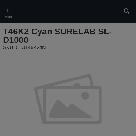
Skip
to
Căuta
main
Meniu
content
T46K2 Cyan SURELAB SL-
D1000
SKU: C13T46K24N