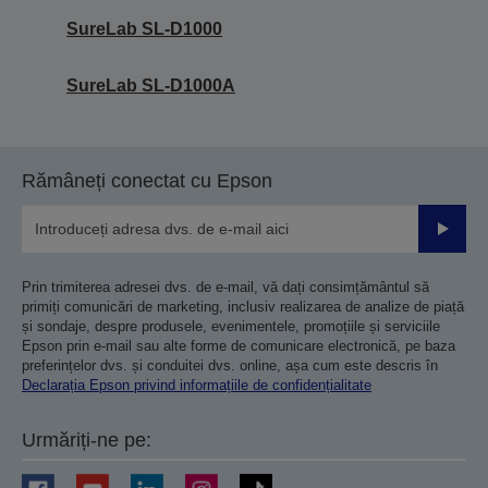
SureLab SL-D1000
SureLab SL-D1000A
Rămâneți conectat cu Epson
Trimiteț
Prin trimiterea adresei dvs. de e-mail, vă dați consimțământul să
primiți comunicări de marketing, inclusiv realizarea de analize de piață
și sondaje, despre produsele, evenimentele, promoțiile și serviciile
Epson prin e-mail sau alte forme de comunicare electronică, pe baza
preferințelor dvs. și conduitei dvs. online, așa cum este descris în
Declarația Epson privind informațiile de confidențialitate
Urmăriți-ne pe: