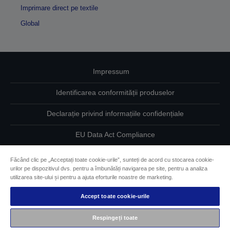
Imprimare direct pe textile
Global
Impressum
Identificarea conformității produselor
Declarație privind informațiile confidențiale
EU Data Act Compliance
Contactaţi-ne în legătură cu datele dumneavoastră
Făcând clic pe „Acceptați toate cookie-urile”, sunteți de acord cu stocarea cookie-
urilor pe dispozitivul dvs. pentru a îmbunătăți navigarea pe site, pentru a analiza
Informaţii despre modulele cookie
utilizarea site-ului și pentru a ajuta eforturile noastre de marketing.
Accept toate cookie-urile
Angajamentul Epson pe linie de accesibilitate
Respingeți toate
Drepturi de autor © 2026 Seiko Epson