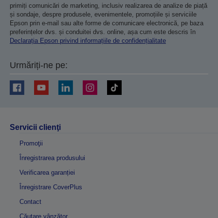
primiți comunicări de marketing, inclusiv realizarea de analize de piață
și sondaje, despre produsele, evenimentele, promoțiile și serviciile
Epson prin e-mail sau alte forme de comunicare electronică, pe baza
preferințelor dvs. și conduitei dvs. online, așa cum este descris în
Declarația Epson privind informațiile de confidențialitate
Urmăriți-ne pe:
Servicii clienţi
Promoţii
Înregistrarea produsului
Verificarea garanției
Înregistrare CoverPlus
Contact
Căutare vânzător