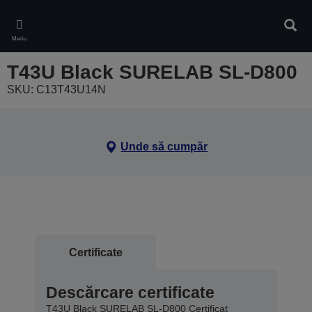
Skip
to
Căuta
main
Meniu
content
T43U Black SURELAB SL-D800
SKU: C13T43U14N
Unde să cumpăr
Certificate
Descărcare certificate
T43U Black SURELAB SL-D800 Certificat