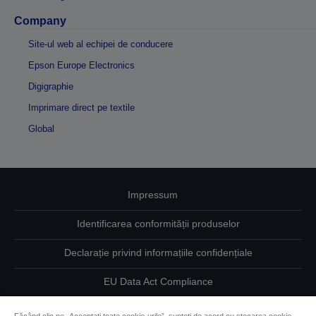
Company
Site-ul web al echipei de conducere
Epson Europe Electronics
Digigraphie
Imprimare direct pe textile
Global
Impressum
Identificarea conformității produselor
Declarație privind informațiile confidențiale
EU Data Act Compliance
Contactaţi-ne în legătură cu datele dumneavoastră