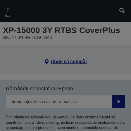
Skip
to
Căuta
main
Meniu
content
XP-15000 3Y RTBS CoverPlus
SKU: CP03RTBSCG43
Unde să cumpăr
Rămâneți conectat cu Epson
Trimiteț
Prin trimiterea adresei dvs. de e-mail, vă dați consimțământul să
primiți comunicări de marketing, inclusiv realizarea de analize de piață
și sondaje, despre produsele, evenimentele, promoțiile și serviciile