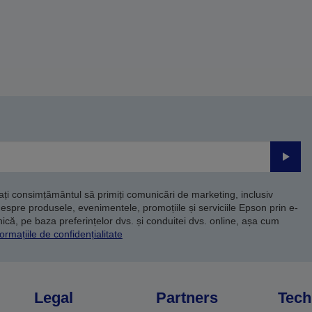
Trimite
dați consimțământul să primiți comunicări de marketing, inclusiv
despre produsele, evenimentele, promoțiile și serviciile Epson prin e-
că, pe baza preferințelor dvs. și conduitei dvs. online, așa cum
ormațiile de confidențialitate
Legal
Partners
Tech