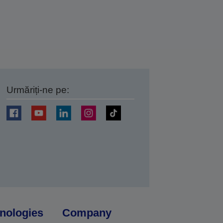
Urmăriți-ne pe:
ți
nologies
Company