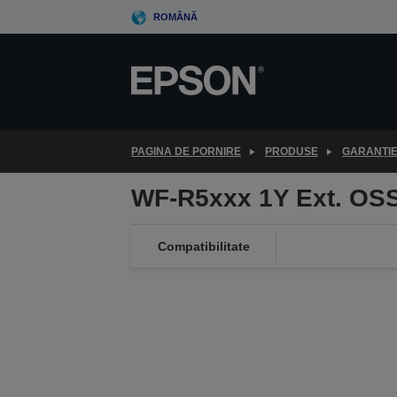
Skip
ROMÂNĂ
to
main
content
PAGINA DE PORNIRE
PRODUSE
GARANȚI
WF-R5xxx 1Y Ext. OS
Compatibilitate