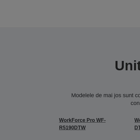
Uni
Modelele de mai jos sunt co
con
WorkForce Pro WF-
W
R5190DTW
D