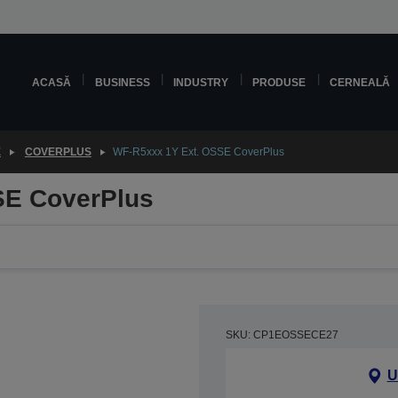
ACASĂ
BUSINESS
INDUSTRY
PRODUSE
CERNEALĂ
E
COVERPLUS
WF-R5xxx 1Y Ext. OSSE CoverPlus
SE CoverPlus
SKU: CP1EOSSECE27
U