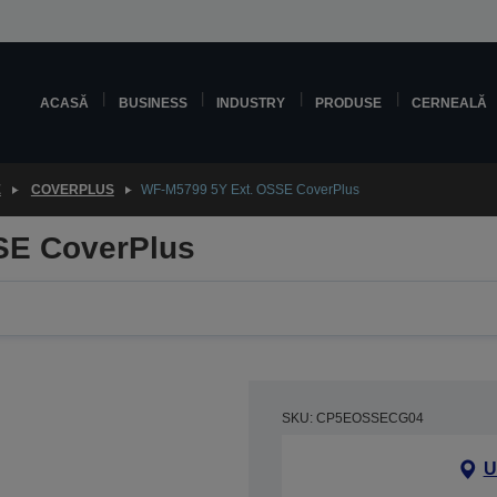
ACASĂ
BUSINESS
INDUSTRY
PRODUSE
CERNEALĂ
E
COVERPLUS
WF-M5799 5Y Ext. OSSE CoverPlus
SE CoverPlus
SKU: CP5EOSSECG04
U