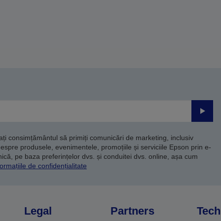
Trimite
dați consimțământul să primiți comunicări de marketing, inclusiv
despre produsele, evenimentele, promoțiile și serviciile Epson prin e-
că, pe baza preferințelor dvs. și conduitei dvs. online, așa cum
ormațiile de confidențialitate
Legal
Partners
Tech