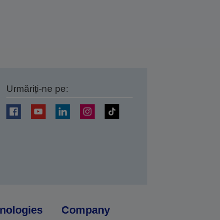
Urmăriți-ne pe:
ți
nologies
Company