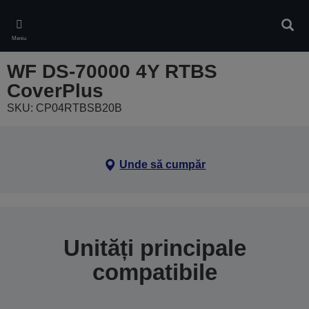
Skip
to
Căuta
main
Meniu
content
WF DS-70000 4Y RTBS
CoverPlus
SKU: CP04RTBSB20B
Unde să cumpăr
Unități principale
compatibile