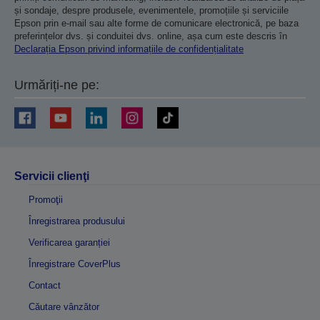
și sondaje, despre produsele, evenimentele, promoțiile și serviciile
Epson prin e-mail sau alte forme de comunicare electronică, pe baza
preferințelor dvs. și conduitei dvs. online, așa cum este descris în
Declarația Epson privind informațiile de confidențialitate
Urmăriți-ne pe:
Servicii clienţi
Promoţii
Înregistrarea produsului
Verificarea garanției
Înregistrare CoverPlus
Contact
Căutare vânzător