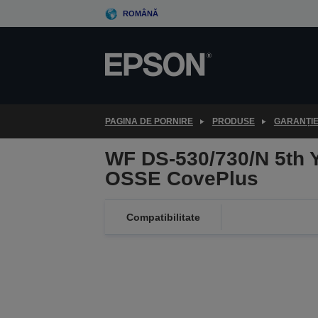
Skip
ROMÂNĂ
to
main
content
PAGINA DE PORNIRE
PRODUSE
GARANȚI
WF DS-530/730/N 5th 
OSSE CovePlus
Compatibilitate