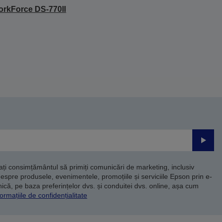
rkForce DS-770II
Trimite
dați consimțământul să primiți comunicări de marketing, inclusiv
despre produsele, evenimentele, promoțiile și serviciile Epson prin e-
că, pe baza preferințelor dvs. și conduitei dvs. online, așa cum
ormațiile de confidențialitate