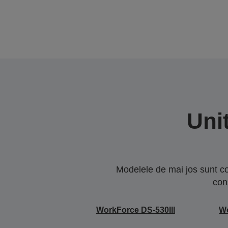
Uni
Modelele de mai jos sunt co
con
WorkForce DS-530III
W