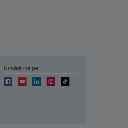
Urmăriți-ne pe:
ți