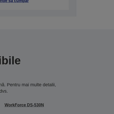
nde să cumpăr
bile
ă. Pentru mai multe detalii,
dvs.
WorkForce DS-530N