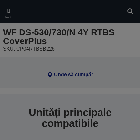
Skip
to
Căuta
main
Meniu
content
WF DS-530/730/N 4Y RTBS
CoverPlus
SKU: CP04RTBSB226
Unde să cumpăr
Unități principale
compatibile