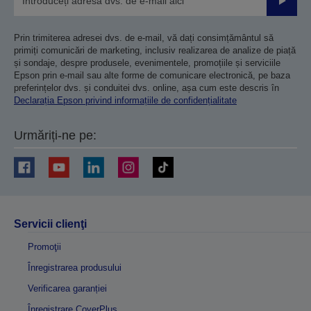
Trimiteț
Prin trimiterea adresei dvs. de e-mail, vă dați consimțământul să
primiți comunicări de marketing, inclusiv realizarea de analize de piață
și sondaje, despre produsele, evenimentele, promoțiile și serviciile
Epson prin e-mail sau alte forme de comunicare electronică, pe baza
preferințelor dvs. și conduitei dvs. online, așa cum este descris în
Declarația Epson privind informațiile de confidențialitate
Urmăriți-ne pe:
Servicii clienţi
Promoţii
Înregistrarea produsului
Verificarea garanției
Înregistrare CoverPlus