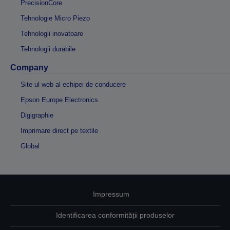
PrecisionCore
Tehnologie Micro Piezo
Tehnologii inovatoare
Tehnologii durabile
Company
Site-ul web al echipei de conducere
Epson Europe Electronics
Digigraphie
Imprimare direct pe textile
Global
Impressum
Identificarea conformității produselor