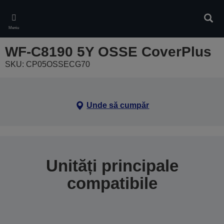
Skip
to
Căuta
main
Meniu
content
WF-C8190 5Y OSSE CoverPlus
SKU: CP05OSSECG70
Unde să cumpăr
Unități principale
compatibile