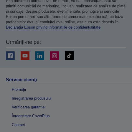
Prin trimiterea adresei dvs. de e-mail, vă dați consimțământul să
primiți comunicări de marketing, inclusiv realizarea de analize de piață
și sondaje, despre produsele, evenimentele, promoțiile și serviciile
Epson prin e-mail sau alte forme de comunicare electronică, pe baza
preferințelor dvs. și conduitei dvs. online, așa cum este descris în
Declarația Epson privind informațiile de confidențialitate
Urmăriți-ne pe:
Servicii clienţi
Promoţii
Înregistrarea produsului
Verificarea garanției
Înregistrare CoverPlus
Contact