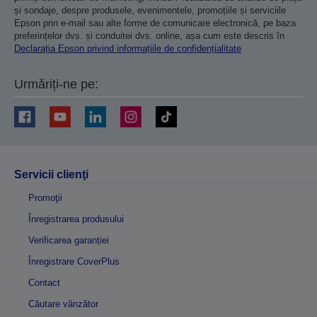
și sondaje, despre produsele, evenimentele, promoțiile și serviciile
Epson prin e-mail sau alte forme de comunicare electronică, pe baza
preferințelor dvs. și conduitei dvs. online, așa cum este descris în
Declarația Epson privind informațiile de confidențialitate
Urmăriți-ne pe:
Servicii clienţi
Promoţii
Înregistrarea produsului
Verificarea garanției
Înregistrare CoverPlus
Contact
Căutare vânzător