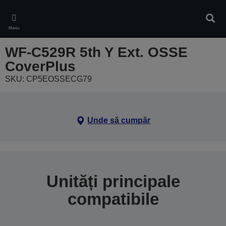
Skip
to
Căuta
main
Meniu
content
WF-C529R 5th Y Ext. OSSE
CoverPlus
SKU: CP5EOSSECG79
Unde să cumpăr
Unități principale
compatibile