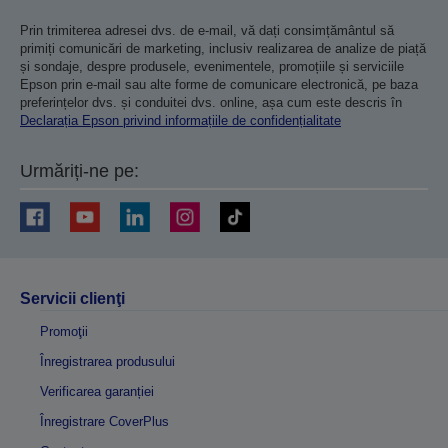
Prin trimiterea adresei dvs. de e-mail, vă dați consimțământul să
primiți comunicări de marketing, inclusiv realizarea de analize de piață
și sondaje, despre produsele, evenimentele, promoțiile și serviciile
Epson prin e-mail sau alte forme de comunicare electronică, pe baza
preferințelor dvs. și conduitei dvs. online, așa cum este descris în
Declarația Epson privind informațiile de confidențialitate
Urmăriți-ne pe:
Servicii clienţi
Promoţii
Înregistrarea produsului
Verificarea garanției
Înregistrare CoverPlus