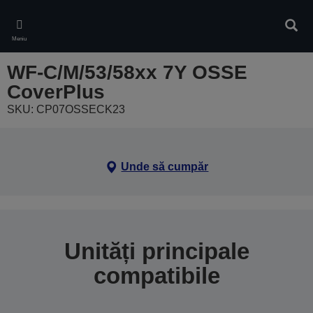
Skip
to
Căuta
main
Meniu
content
WF-C/M/53/58xx 7Y OSSE
CoverPlus
SKU: CP07OSSECK23
Unde să cumpăr
Unități principale
compatibile