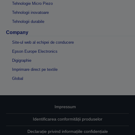
Tehnologie Micro Piezo
Tehnologii inovatoare
Tehnologii durabile
Company
Site-ul web al echipei de conducere
Epson Europe Electronics
Digigraphie
Imprimare direct pe textile
Global
Impressum
Identificarea conformității produselor
Declarație privind informațiile confidențiale