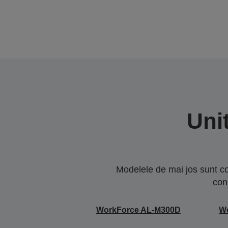
Uni
Modelele de mai jos sunt co
con
WorkForce AL-M300D
W