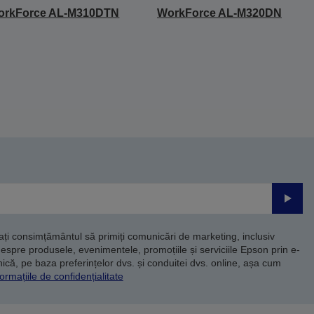
orkForce AL-M310DTN
WorkForce AL-M320DN
Trimite
dați consimțământul să primiți comunicări de marketing, inclusiv
despre produsele, evenimentele, promoțiile și serviciile Epson prin e-
că, pe baza preferințelor dvs. și conduitei dvs. online, așa cum
ormațiile de confidențialitate