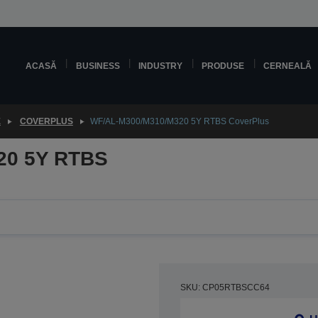
ACASĂ
BUSINESS
INDUSTRY
PRODUSE
CERNEALĂ
E
COVERPLUS
WF/AL-M300/M310/M320 5Y RTBS CoverPlus
20 5Y RTBS
SKU: CP05RTBSCC64