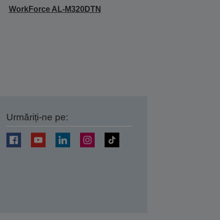
WorkForce AL-M320DTN
Urmăriți-ne pe:
ți