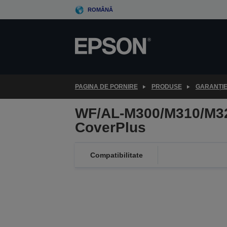
Skip
ROMÂNĂ
to
main
content
PAGINA DE PORNIRE
PRODUSE
GARANȚI
WF/AL-M300/M310/M3
CoverPlus
Compatibilitate