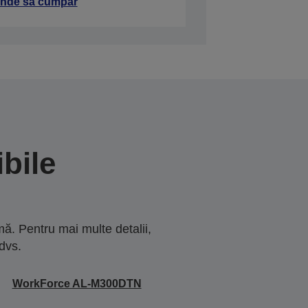
nde să cumpăr
bile
ă. Pentru mai multe detalii,
dvs.
WorkForce AL-M300DTN