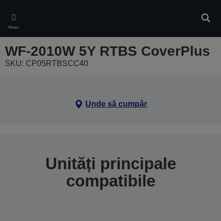
Skip
to
Căuta
main
Meniu
content
WF-2010W 5Y RTBS CoverPlus
SKU: CP05RTBSCC40
Unde să cumpăr
Unități principale
compatibile