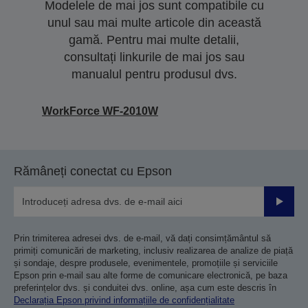
Modelele de mai jos sunt compatibile cu
unul sau mai multe articole din această
gamă. Pentru mai multe detalii,
consultați linkurile de mai jos sau
manualul pentru produsul dvs.
WorkForce WF-2010W
Rămâneți conectat cu Epson
Trimiteț
Prin trimiterea adresei dvs. de e-mail, vă dați consimțământul să
primiți comunicări de marketing, inclusiv realizarea de analize de piață
și sondaje, despre produsele, evenimentele, promoțiile și serviciile
Epson prin e-mail sau alte forme de comunicare electronică, pe baza
preferințelor dvs. și conduitei dvs. online, așa cum este descris în
Declarația Epson privind informațiile de confidențialitate