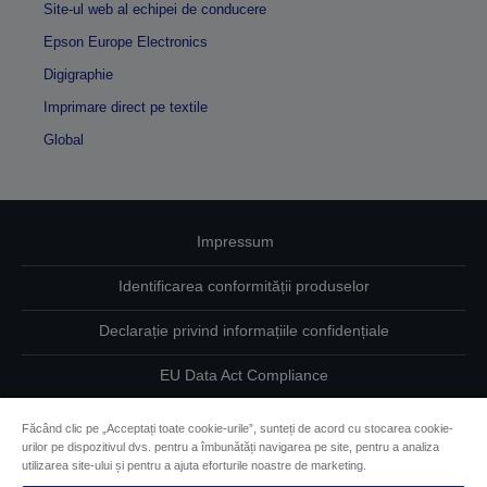
Site-ul web al echipei de conducere
Epson Europe Electronics
Digigraphie
Imprimare direct pe textile
Global
Impressum
Identificarea conformității produselor
Declarație privind informațiile confidențiale
EU Data Act Compliance
Contactaţi-ne în legătură cu datele dumneavoastră
Făcând clic pe „Acceptați toate cookie-urile”, sunteți de acord cu stocarea cookie-
urilor pe dispozitivul dvs. pentru a îmbunătăți navigarea pe site, pentru a analiza
Informaţii despre modulele cookie
utilizarea site-ului și pentru a ajuta eforturile noastre de marketing.