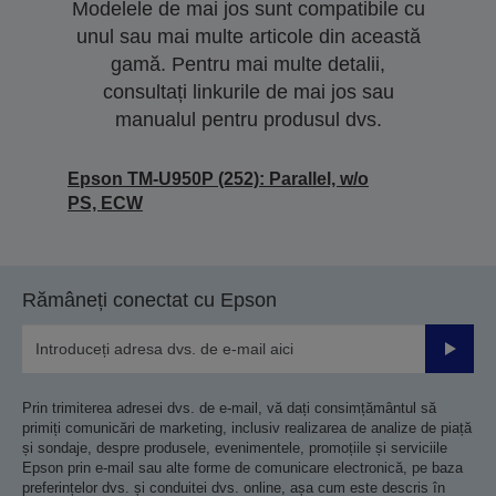
Modelele de mai jos sunt compatibile cu
unul sau mai multe articole din această
gamă. Pentru mai multe detalii,
consultați linkurile de mai jos sau
manualul pentru produsul dvs.
Epson TM-U950P (252): Parallel, w/o
PS, ECW
Rămâneți conectat cu Epson
Trimiteț
Prin trimiterea adresei dvs. de e-mail, vă dați consimțământul să
primiți comunicări de marketing, inclusiv realizarea de analize de piață
și sondaje, despre produsele, evenimentele, promoțiile și serviciile
Epson prin e-mail sau alte forme de comunicare electronică, pe baza
preferințelor dvs. și conduitei dvs. online, așa cum este descris în