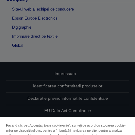
Site-ul web al echipei de conducere
Epson Europe Electronics
Digigraphie
Imprimare direct pe textile
Global
Impressum
Identificarea conformității produselor
Declarație privind informațiile confidențiale
EU Data Act Compliance
Contactaţi-ne în legătură cu datele dumneavoastră
Făcând clic pe „Acceptați toate cookie-urile”, sunteți de acord cu stocarea cookie-
urilor pe dispozitivul dvs. pentru a îmbunătăți navigarea pe site, pentru a analiza