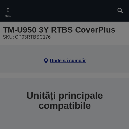
Skip
to
Căuta
main
Meniu
content
TM-U950 3Y RTBS CoverPlus
SKU: CP03RTBSC176
Unde să cumpăr
Unități principale
compatibile