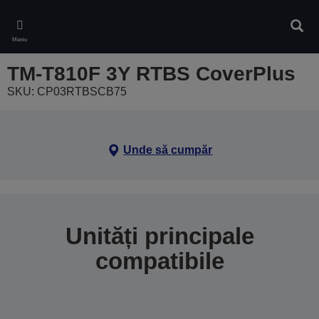
Skip
to
Căuta
main
Meniu
content
TM-T810F 3Y RTBS CoverPlus
SKU: CP03RTBSCB75
Unde să cumpăr
Unități principale
compatibile