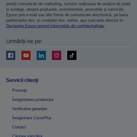
primiți comunicări de marketing, inclusiv realizarea de analize de piață
și sondaje, despre produsele, evenimentele, promoțiile și serviciile
Epson prin e-mail sau alte forme de comunicare electronică, pe baza
preferințelor dvs. și conduitei dvs. online, așa cum este descris în
Declarația Epson privind informațiile de confidențialitate
Urmăriți-ne pe:
Servicii clienţi
Promoţii
Înregistrarea produsului
Verificarea garanției
Înregistrare CoverPlus
Contact
Căutare vânzător