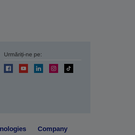
Urmăriți-ne pe:
ți
nologies
Company