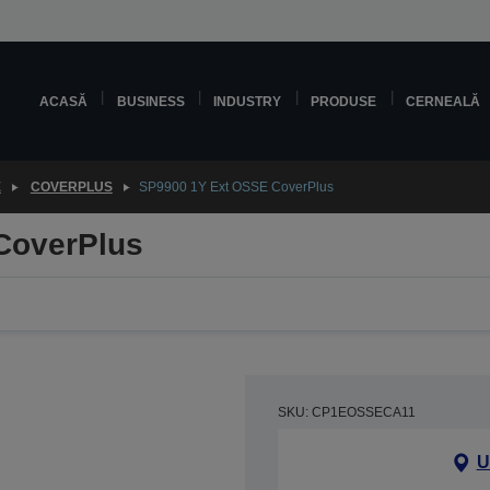
ACASĂ
BUSINESS
INDUSTRY
PRODUSE
CERNEALĂ
E
COVERPLUS
SP9900 1Y Ext OSSE CoverPlus
CoverPlus
SKU: CP1EOSSECA11
U