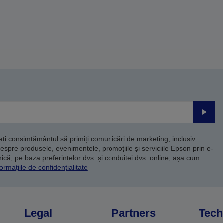
Trimite
dați consimțământul să primiți comunicări de marketing, inclusiv
despre produsele, evenimentele, promoțiile și serviciile Epson prin e-
că, pe baza preferințelor dvs. și conduitei dvs. online, așa cum
ormațiile de confidențialitate
Legal
Partners
Tech