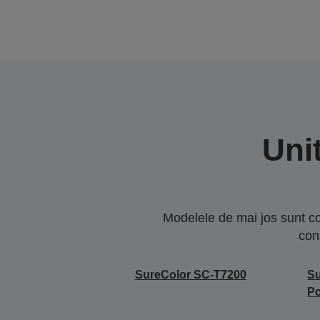
Uni
Modelele de mai jos sunt co
con
SureColor SC-T7200
Su
Po