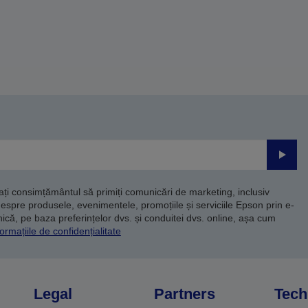
Trimite
dați consimțământul să primiți comunicări de marketing, inclusiv
despre produsele, evenimentele, promoțiile și serviciile Epson prin e-
că, pe baza preferințelor dvs. și conduitei dvs. online, așa cum
ormațiile de confidențialitate
Legal
Partners
Tech