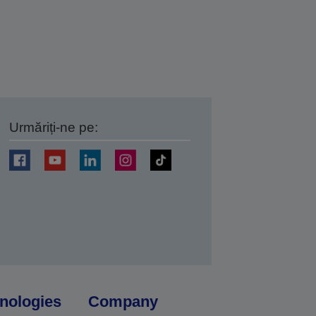
Urmăriți-ne pe:
ți
nologies
Company