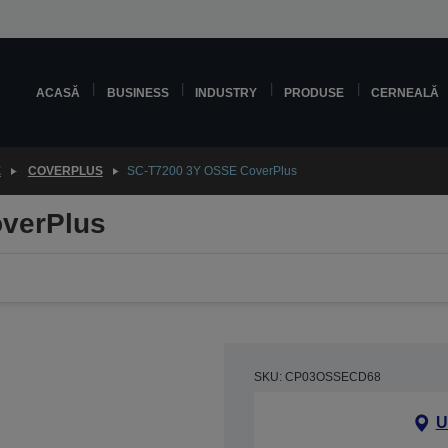
ACASĂ
BUSINESS
INDUSTRY
PRODUSE
CERNEALĂ
E
COVERPLUS
SC-T7200 3Y OSSE CoverPlus
verPlus
SKU: CP03OSSECD68
U