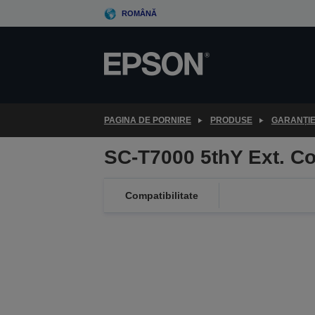
Skip
ROMÂNĂ
to
main
content
PAGINA DE PORNIRE
PRODUSE
GARANȚI
SC-T7000 5thY Ext. C
Compatibilitate