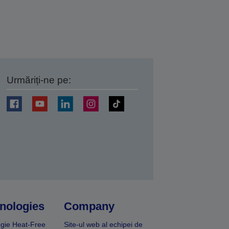
Urmăriți-ne pe:
ți
nologies
Company
gie Heat-Free
Site-ul web al echipei de