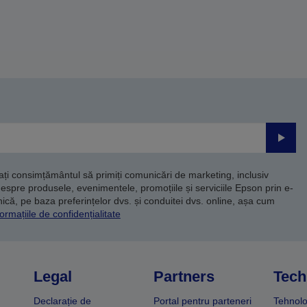
Trimite
dați consimțământul să primiți comunicări de marketing, inclusiv
despre produsele, evenimentele, promoțiile și serviciile Epson prin e-
că, pe baza preferințelor dvs. și conduitei dvs. online, așa cum
ormațiile de confidențialitate
Legal
Partners
Tech
Declarație de
Portal pentru parteneri
Tehnolo