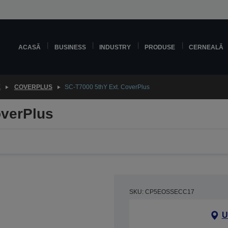
ACASĂ
BUSINESS
INDUSTRY
PRODUSE
CERNEALĂ
E
COVERPLUS
SC-T7000 5thY Ext. CoverPlus
overPlus
SKU: CP5EOSSECC17
U