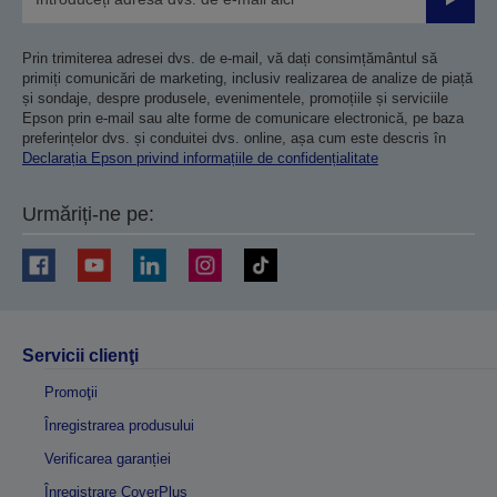
Trimiteț
Prin trimiterea adresei dvs. de e-mail, vă dați consimțământul să
primiți comunicări de marketing, inclusiv realizarea de analize de piață
și sondaje, despre produsele, evenimentele, promoțiile și serviciile
Epson prin e-mail sau alte forme de comunicare electronică, pe baza
preferințelor dvs. și conduitei dvs. online, așa cum este descris în
Declarația Epson privind informațiile de confidențialitate
Urmăriți-ne pe:
Servicii clienţi
Promoţii
Înregistrarea produsului
Verificarea garanției
Înregistrare CoverPlus