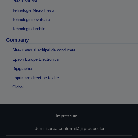
PrecisionCore
Tehnologie Micro Piezo
Tehnologii inovatoare
Tehnologii durabile
Company
Site-ul web al echipei de conducere
Epson Europe Electronics
Digigraphie
Imprimare direct pe textile
Global
Impressum
Identificarea conformității produselor