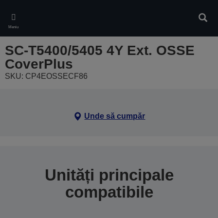
Skip
to
Căuta
main
Meniu
content
SC-T5400/5405 4Y Ext. OSSE
CoverPlus
SKU: CP4EOSSECF86
Unde să cumpăr
Unități principale
compatibile