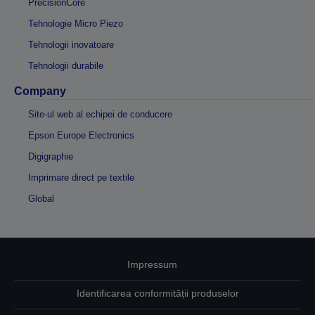
PrecisionCore
Tehnologie Micro Piezo
Tehnologii inovatoare
Tehnologii durabile
Company
Site-ul web al echipei de conducere
Epson Europe Electronics
Digigraphie
Imprimare direct pe textile
Global
Impressum
Identificarea conformității produselor