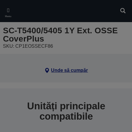
Skip
to
Căuta
main
Meniu
content
SC-T5400/5405 1Y Ext. OSSE
CoverPlus
SKU: CP1EOSSECF86
Unde să cumpăr
Unități principale
compatibile