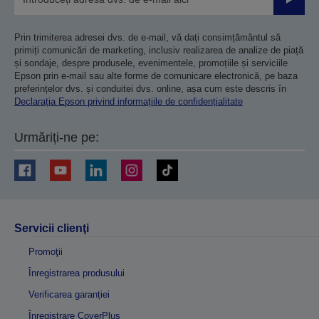
Trimiteț
Prin trimiterea adresei dvs. de e-mail, vă dați consimțământul să
primiți comunicări de marketing, inclusiv realizarea de analize de piață
și sondaje, despre produsele, evenimentele, promoțiile și serviciile
Epson prin e-mail sau alte forme de comunicare electronică, pe baza
preferințelor dvs. și conduitei dvs. online, așa cum este descris în
Declarația Epson privind informațiile de confidențialitate
Urmăriți-ne pe:
Servicii clienţi
Promoţii
Înregistrarea produsului
Verificarea garanției
Înregistrare CoverPlus