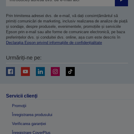
Trimiteț
Prin trimiterea adresei dvs. de e-mail, vă dați consimțământul să
primiți comunicări de marketing, inclusiv realizarea de analize de piață
și sondaje, despre produsele, evenimentele, promoțiile și serviciile
Epson prin e-mail sau alte forme de comunicare electronică, pe baza
preferințelor dvs. și conduitei dvs. online, așa cum este descris în
Declarația Epson privind informațiile de confidențialitate
Urmăriți-ne pe:
Servicii clienţi
Promoţii
Înregistrarea produsului
Verificarea garanției
Înregistrare CoverPlus