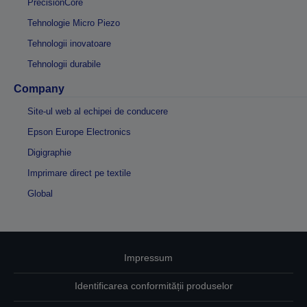
PrecisionCore
Tehnologie Micro Piezo
Tehnologii inovatoare
Tehnologii durabile
Company
Site-ul web al echipei de conducere
Epson Europe Electronics
Digigraphie
Imprimare direct pe textile
Global
Impressum
Identificarea conformității produselor