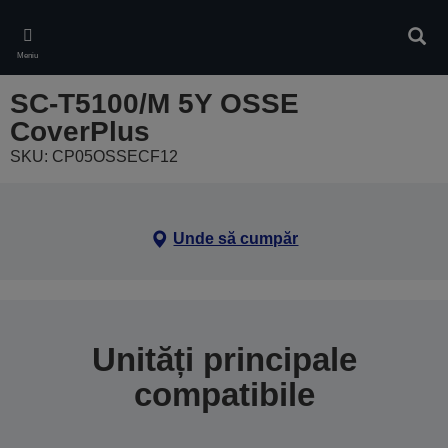
Skip
to
Căuta
main
Meniu
content
SC-T5100/M 5Y OSSE
CoverPlus
SKU: CP05OSSECF12
Unde să cumpăr
Unități principale
compatibile