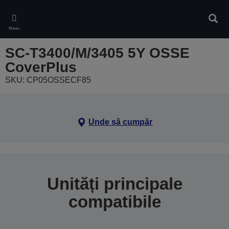
Skip
to
Căuta
main
Meniu
content
SC-T3400/M/3405 5Y OSSE
CoverPlus
SKU: CP05OSSECF85
Unde să cumpăr
Unități principale
compatibile