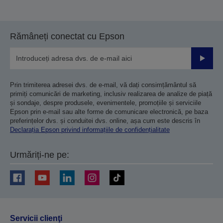
Rămâneți conectat cu Epson
Trimiteț
Prin trimiterea adresei dvs. de e-mail, vă dați consimțământul să
primiți comunicări de marketing, inclusiv realizarea de analize de piață
și sondaje, despre produsele, evenimentele, promoțiile și serviciile
Epson prin e-mail sau alte forme de comunicare electronică, pe baza
preferințelor dvs. și conduitei dvs. online, așa cum este descris în
Declarația Epson privind informațiile de confidențialitate
Urmăriți-ne pe:
Servicii clienţi