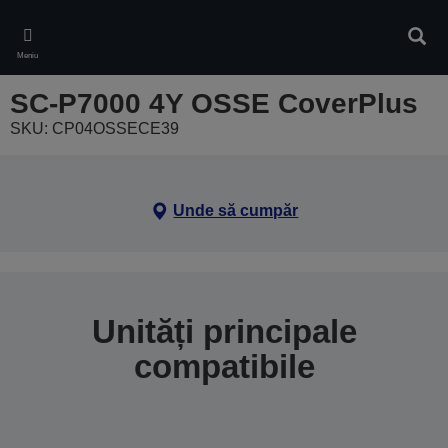
Skip
to
Căuta
main
Meniu
content
SC-P7000 4Y OSSE CoverPlus
SKU: CP04OSSECE39
Unde să cumpăr
Unități principale
compatibile