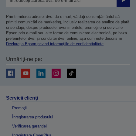
Trimiteț
Prin trimiterea adresei dvs. de e-mail, vă dați consimțământul să
primiți comunicări de marketing, inclusiv realizarea de analize de piață
și sondaje, despre produsele, evenimentele, promoțiile și serviciile
Epson prin e-mail sau alte forme de comunicare electronică, pe baza
preferințelor dvs. și conduitei dvs. online, așa cum este descris în
Declarația Epson privind informațiile de confidențialitate
Urmăriți-ne pe:
Servicii clienţi
Promoţii
Înregistrarea produsului
Verificarea garanției
Înregistrare CoverPlus