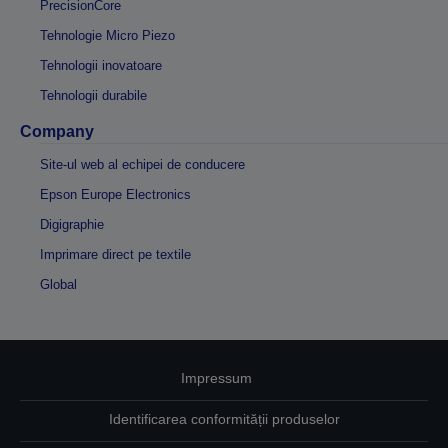
PrecisionCore
Tehnologie Micro Piezo
Tehnologii inovatoare
Tehnologii durabile
Company
Site-ul web al echipei de conducere
Epson Europe Electronics
Digigraphie
Imprimare direct pe textile
Global
Impressum
Identificarea conformității produselor