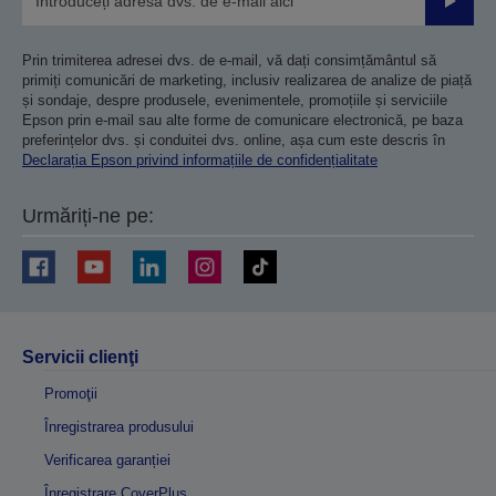
Trimiteț
Prin trimiterea adresei dvs. de e-mail, vă dați consimțământul să
primiți comunicări de marketing, inclusiv realizarea de analize de piață
și sondaje, despre produsele, evenimentele, promoțiile și serviciile
Epson prin e-mail sau alte forme de comunicare electronică, pe baza
preferințelor dvs. și conduitei dvs. online, așa cum este descris în
Declarația Epson privind informațiile de confidențialitate
Urmăriți-ne pe:
Servicii clienţi
Promoţii
Înregistrarea produsului
Verificarea garanției
Înregistrare CoverPlus