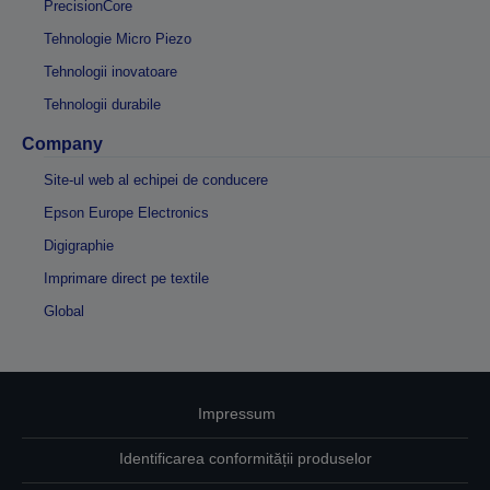
PrecisionCore
Tehnologie Micro Piezo
Tehnologii inovatoare
Tehnologii durabile
Company
Site-ul web al echipei de conducere
Epson Europe Electronics
Digigraphie
Imprimare direct pe textile
Global
Impressum
Identificarea conformității produselor