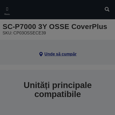
Skip
to
Căuta
main
Meniu
content
SC-P7000 3Y OSSE CoverPlus
SKU: CP03OSSECE39
Unde să cumpăr
Unități principale
compatibile