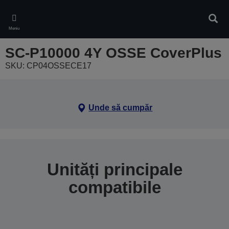
Skip
to
Căuta
main
Meniu
content
SC-P10000 4Y OSSE CoverPlus
SKU: CP04OSSECE17
Unde să cumpăr
Unități principale
compatibile