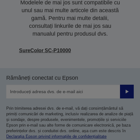
Modelele de mai jos sunt compatibile cu
unul sau mai multe articole din această
gamă. Pentru mai multe detalii,
consultați linkurile de mai jos sau
manualul pentru produsul dvs.
SureColor SC-P10000
Rămâneți conectat cu Epson
Trimiteț
Prin trimiterea adresei dvs. de e-mail, vă dați consimțământul să
primiți comunicări de marketing, inclusiv realizarea de analize de piață
și sondaje, despre produsele, evenimentele, promoțiile și serviciile
Epson prin e-mail sau alte forme de comunicare electronică, pe baza
preferințelor dvs. și conduitei dvs. online, așa cum este descris în
Declarația Epson privind informațiile de confidențialitate