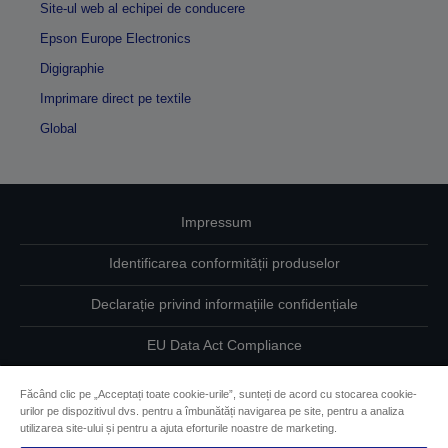
Site-ul web al echipei de conducere
Epson Europe Electronics
Digigraphie
Imprimare direct pe textile
Global
Impressum
Identificarea conformității produselor
Declarație privind informațiile confidențiale
EU Data Act Compliance
Contactaţi-ne în legătură cu datele dumneavoastră
Făcând clic pe „Acceptați toate cookie-urile”, sunteți de acord cu stocarea cookie-
urilor pe dispozitivul dvs. pentru a îmbunătăți navigarea pe site, pentru a analiza
Informaţii despre modulele cookie
utilizarea site-ului și pentru a ajuta eforturile noastre de marketing.