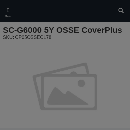
Skip
to
Căuta
main
Meniu
content
SC-G6000 5Y OSSE CoverPlus
SKU: CP05OSSECL78