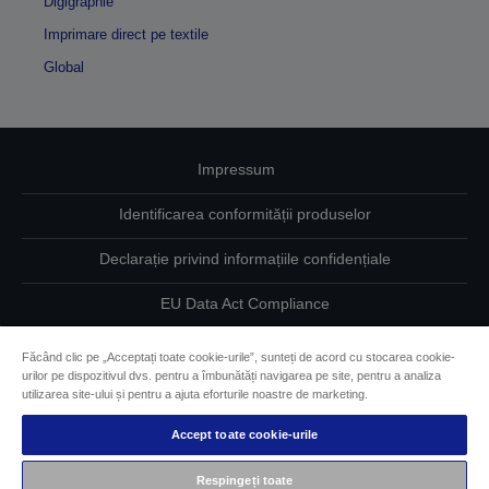
Digigraphie
Imprimare direct pe textile
Global
Impressum
Identificarea conformității produselor
Declarație privind informațiile confidențiale
EU Data Act Compliance
Contactaţi-ne în legătură cu datele dumneavoastră
Făcând clic pe „Acceptați toate cookie-urile”, sunteți de acord cu stocarea cookie-
urilor pe dispozitivul dvs. pentru a îmbunătăți navigarea pe site, pentru a analiza
Informaţii despre modulele cookie
utilizarea site-ului și pentru a ajuta eforturile noastre de marketing.
Accept toate cookie-urile
Angajamentul Epson pe linie de accesibilitate
Respingeți toate