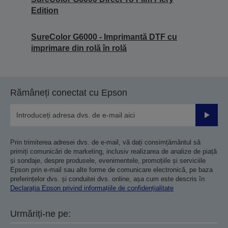
Edition
SureColor G6000 - Imprimantă DTF cu
imprimare din rolă în rolă
Rămâneți conectat cu Epson
Trimiteț
Prin trimiterea adresei dvs. de e-mail, vă dați consimțământul să
primiți comunicări de marketing, inclusiv realizarea de analize de piață
și sondaje, despre produsele, evenimentele, promoțiile și serviciile
Epson prin e-mail sau alte forme de comunicare electronică, pe baza
preferințelor dvs. și conduitei dvs. online, așa cum este descris în
Declarația Epson privind informațiile de confidențialitate
Urmăriți-ne pe: