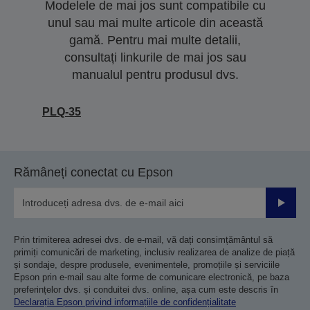
Modelele de mai jos sunt compatibile cu
unul sau mai multe articole din această
gamă. Pentru mai multe detalii,
consultați linkurile de mai jos sau
manualul pentru produsul dvs.
PLQ-35
Rămâneți conectat cu Epson
Trimiteț
Prin trimiterea adresei dvs. de e-mail, vă dați consimțământul să
primiți comunicări de marketing, inclusiv realizarea de analize de piață
și sondaje, despre produsele, evenimentele, promoțiile și serviciile
Epson prin e-mail sau alte forme de comunicare electronică, pe baza
preferințelor dvs. și conduitei dvs. online, așa cum este descris în
Declarația Epson privind informațiile de confidențialitate