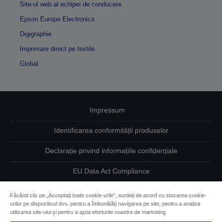
Site-ul web al echipei de conducere
Epson Europe Electronics
Digigraphie
Imprimare direct pe textile
Global
Impressum
Identificarea conformității produselor
Declarație privind informațiile confidențiale
EU Data Act Compliance
Contactaţi-ne în legătură cu datele dumneavoastră
Făcând clic pe „Acceptați toate cookie-urile”, sunteți de acord cu stocarea cookie-
urilor pe dispozitivul dvs. pentru a îmbunătăți navigarea pe site, pentru a analiza
Informaţii despre modulele cookie
utilizarea site-ului și pentru a ajuta eforturile noastre de marketing.