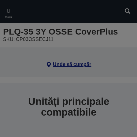
Skip
to
Căuta
main
Meniu
content
PLQ-35 3Y OSSE CoverPlus
SKU: CP03OSSECJ11
Unde să cumpăr
Unități principale
compatibile