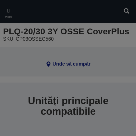
Skip
to
Căuta
main
Meniu
content
PLQ-20/30 3Y OSSE CoverPlus
SKU: CP03OSSEC560
Unde să cumpăr
Unități principale
compatibile