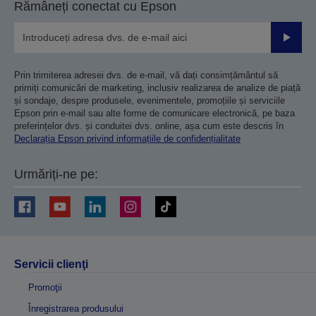
Rămâneți conectat cu Epson
Trimiteț
Prin trimiterea adresei dvs. de e-mail, vă dați consimțământul să
primiți comunicări de marketing, inclusiv realizarea de analize de piață
și sondaje, despre produsele, evenimentele, promoțiile și serviciile
Epson prin e-mail sau alte forme de comunicare electronică, pe baza
preferințelor dvs. și conduitei dvs. online, așa cum este descris în
Declarația Epson privind informațiile de confidențialitate
Urmăriți-ne pe:
Servicii clienţi
Promoţii
Înregistrarea produsului