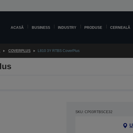
ACASĂ
BUSINESS
INDUSTRY
PRODUSE
CERNEALĂ
E
COVERPLUS
L810 3Y RTBS CoverPlus
lus
SKU: CP03RTBSCE32
U