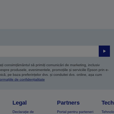
Trimite
dați consimțământul să primiți comunicări de marketing, inclusiv
despre produsele, evenimentele, promoțiile și serviciile Epson prin e-
că, pe baza preferințelor dvs. și conduitei dvs. online, așa cum
ormațiile de confidențialitate
Legal
Partners
Tech
Declarație de
Portal pentru parteneri
Tehnolo