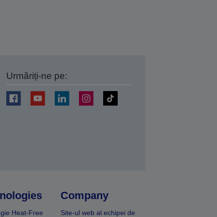
Urmăriți-ne pe:
ți
nologies
Company
gie Heat-Free
Site-ul web al echipei de