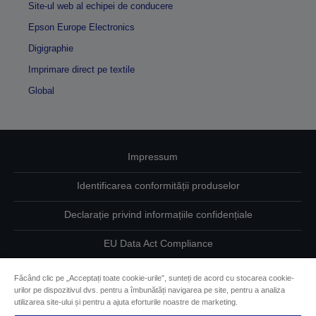
Site-ul web al echipei de conducere
Epson Europe Electronics
Digigraphie
Imprimare direct pe textile
Global
Impressum
Identificarea conformității produselor
Declarație privind informațiile confidențiale
EU Data Act Compliance
Contactaţi-ne în legătură cu datele dumneavoastră
Făcând clic pe „Acceptați toate cookie-urile”, sunteți de acord cu stocarea cookie-
urilor pe dispozitivul dvs. pentru a îmbunătăți navigarea pe site, pentru a analiza
Informaţii despre modulele cookie
utilizarea site-ului și pentru a ajuta eforturile noastre de marketing.