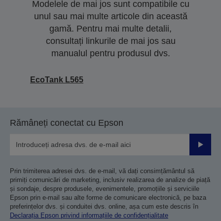
Modelele de mai jos sunt compatibile cu
unul sau mai multe articole din această
gamă. Pentru mai multe detalii,
consultați linkurile de mai jos sau
manualul pentru produsul dvs.
EcoTank L565
Rămâneți conectat cu Epson
Trimiteț
Prin trimiterea adresei dvs. de e-mail, vă dați consimțământul să
primiți comunicări de marketing, inclusiv realizarea de analize de piață
și sondaje, despre produsele, evenimentele, promoțiile și serviciile
Epson prin e-mail sau alte forme de comunicare electronică, pe baza
preferințelor dvs. și conduitei dvs. online, așa cum este descris în
Declarația Epson privind informațiile de confidențialitate