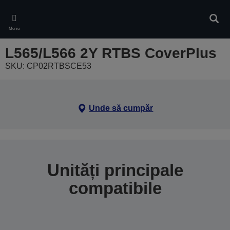
Skip
to
Căuta
main
Meniu
content
L565/L566 2Y RTBS CoverPlus
SKU: CP02RTBSCE53
Unde să cumpăr
Unități principale
compatibile