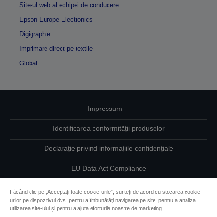
Site-ul web al echipei de conducere
Epson Europe Electronics
Digigraphie
Imprimare direct pe textile
Global
Impressum
Identificarea conformității produselor
Declarație privind informațiile confidențiale
EU Data Act Compliance
Contactaţi-ne în legătură cu datele dumneavoastră
Făcând clic pe „Acceptați toate cookie-urile”, sunteți de acord cu stocarea cookie-
urilor pe dispozitivul dvs. pentru a îmbunătăți navigarea pe site, pentru a analiza
Informaţii despre modulele cookie
utilizarea site-ului și pentru a ajuta eforturile noastre de marketing.