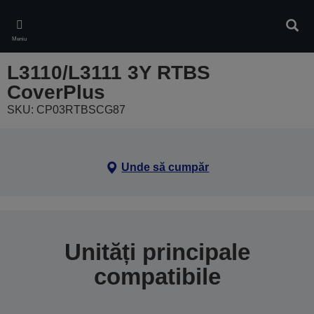
Skip
to
Căuta
main
Meniu
content
L3110/L3111 3Y RTBS
CoverPlus
SKU: CP03RTBSCG87
Unde să cumpăr
Unități principale
compatibile