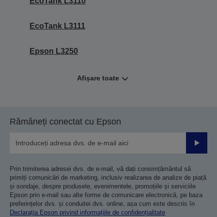
EcoTank L3110
EcoTank L3111
Epson L3250
Afișare toate
Rămâneți conectat cu Epson
Trimiteț
Prin trimiterea adresei dvs. de e-mail, vă dați consimțământul să
primiți comunicări de marketing, inclusiv realizarea de analize de piață
și sondaje, despre produsele, evenimentele, promoțiile și serviciile
Epson prin e-mail sau alte forme de comunicare electronică, pe baza
preferințelor dvs. și conduitei dvs. online, așa cum este descris în
Declarația Epson privind informațiile de confidențialitate