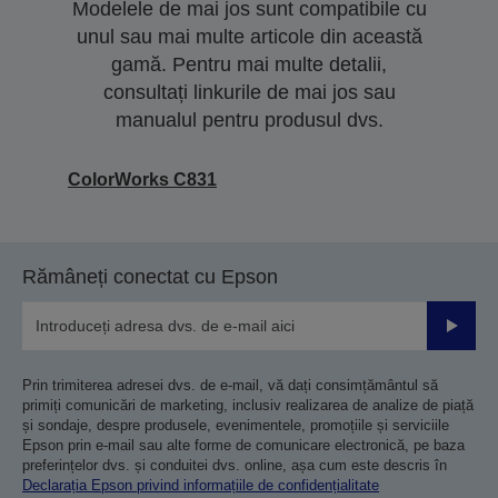
Modelele de mai jos sunt compatibile cu
unul sau mai multe articole din această
gamă. Pentru mai multe detalii,
consultați linkurile de mai jos sau
manualul pentru produsul dvs.
ColorWorks C831
Rămâneți conectat cu Epson
Trimiteț
Prin trimiterea adresei dvs. de e-mail, vă dați consimțământul să
primiți comunicări de marketing, inclusiv realizarea de analize de piață
și sondaje, despre produsele, evenimentele, promoțiile și serviciile
Epson prin e-mail sau alte forme de comunicare electronică, pe baza
preferințelor dvs. și conduitei dvs. online, așa cum este descris în
Declarația Epson privind informațiile de confidențialitate