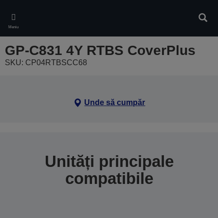
Skip
to
Căuta
main
Meniu
content
GP-C831 4Y RTBS CoverPlus
SKU: CP04RTBSCC68
Unde să cumpăr
Unități principale
compatibile