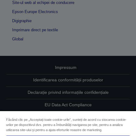
Site-ul web al echipei de conducere
Epson Europe Electronics
Digigraphie
Imprimare direct pe textile
Global
Impressum
Identificarea conformității produselor
Declarație privind informațiile confidențiale
EU Data Act Compliance
Contactaţi-ne în legătură cu datele dumneavoastră
Făcând clic pe „Acceptați toate cookie-urile”, sunteți de acord cu stocarea cookie-
urilor pe dispozitivul dvs. pentru a îmbunătăți navigarea pe site, pentru a analiza
Informaţii despre modulele cookie
utilizarea site-ului și pentru a ajuta eforturile noastre de marketing.