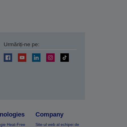
Urmăriți-ne pe:
ți
nologies
Company
gie Heat-Free
Site-ul web al echipei de