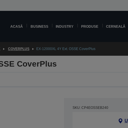
ACASĂ
BUSINESS
INDUSTRY
PRODUSE
CERNEALĂ
E
COVERPLUS
EX-12000XL 4Y Ext. OSSE CoverPlus
OSSE CoverPlus
SKU: CP4EOSSEB240
U