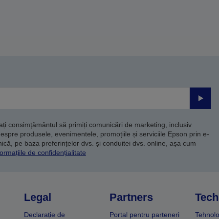
Trimite
dați consimțământul să primiți comunicări de marketing, inclusiv
despre produsele, evenimentele, promoțiile și serviciile Epson prin e-
că, pe baza preferințelor dvs. și conduitei dvs. online, așa cum
ormațiile de confidențialitate
Legal
Partners
Tech
Declarație de
Portal pentru parteneri
Tehnolo