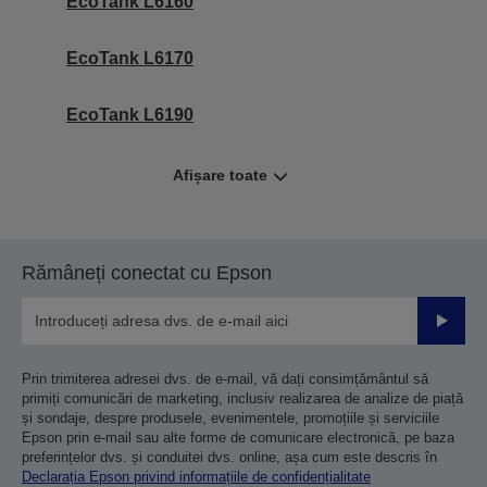
EcoTank L6160
EcoTank L6170
EcoTank L6190
Afișare toate
Rămâneți conectat cu Epson
Trimiteț
Prin trimiterea adresei dvs. de e-mail, vă dați consimțământul să
primiți comunicări de marketing, inclusiv realizarea de analize de piață
și sondaje, despre produsele, evenimentele, promoțiile și serviciile
Epson prin e-mail sau alte forme de comunicare electronică, pe baza
preferințelor dvs. și conduitei dvs. online, așa cum este descris în
Declarația Epson privind informațiile de confidențialitate