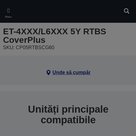
Skip
to
Căuta
main
Meniu
content
ET-4XXX/L6XXX 5Y RTBS
CoverPlus
SKU: CP05RTBSCG60
Unde să cumpăr
Unități principale
compatibile