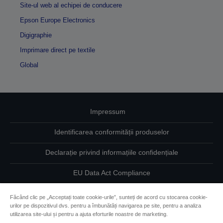
Site-ul web al echipei de conducere
Epson Europe Electronics
Digigraphie
Imprimare direct pe textile
Global
Impressum
Identificarea conformității produselor
Declarație privind informațiile confidențiale
EU Data Act Compliance
Contactaţi-ne în legătură cu datele dumneavoastră
Făcând clic pe „Acceptați toate cookie-urile”, sunteți de acord cu stocarea cookie-
urilor pe dispozitivul dvs. pentru a îmbunătăți navigarea pe site, pentru a analiza
Informaţii despre modulele cookie
utilizarea site-ului și pentru a ajuta eforturile noastre de marketing.