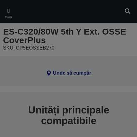
Skip
to
Căuta
main
Meniu
content
ES-C320/80W 5th Y Ext. OSSE
CoverPlus
SKU: CP5EOSSEB270
Unde să cumpăr
Unități principale
compatibile