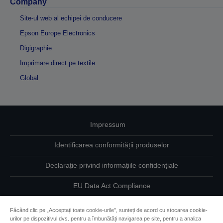
Company
Site-ul web al echipei de conducere
Epson Europe Electronics
Digigraphie
Imprimare direct pe textile
Global
Impressum
Identificarea conformității produselor
Declarație privind informațiile confidențiale
EU Data Act Compliance
Contactaţi-ne în legătură cu datele dumneavoastră
Făcând clic pe „Acceptați toate cookie-urile”, sunteți de acord cu stocarea cookie-
urilor pe dispozitivul dvs. pentru a îmbunătăți navigarea pe site, pentru a analiza