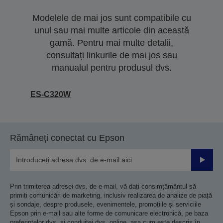
Modelele de mai jos sunt compatibile cu
unul sau mai multe articole din această
gamă. Pentru mai multe detalii,
consultați linkurile de mai jos sau
manualul pentru produsul dvs.
ES-C320W
Rămâneți conectat cu Epson
Trimiteț
Prin trimiterea adresei dvs. de e-mail, vă dați consimțământul să
primiți comunicări de marketing, inclusiv realizarea de analize de piață
și sondaje, despre produsele, evenimentele, promoțiile și serviciile
Epson prin e-mail sau alte forme de comunicare electronică, pe baza
preferințelor dvs. și conduitei dvs. online, așa cum este descris în