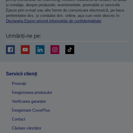
și sondaje, despre produsele, evenimentele, promoțiile și serviciile
Epson prin e-mail sau alte forme de comunicare electronică, pe baza
preferințelor dvs. și conduitei dvs. online, așa cum este descris în
Declarația Epson privind informațiile de confidențialitate
Urmăriți-ne pe:
Servicii clienţi
Promoţii
Înregistrarea produsului
Verificarea garanției
Înregistrare CoverPlus
Contact
Căutare vânzător