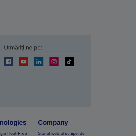
Urmăriți-ne pe:
ți
nologies
Company
gie Heat-Free
Site-ul web al echipei de