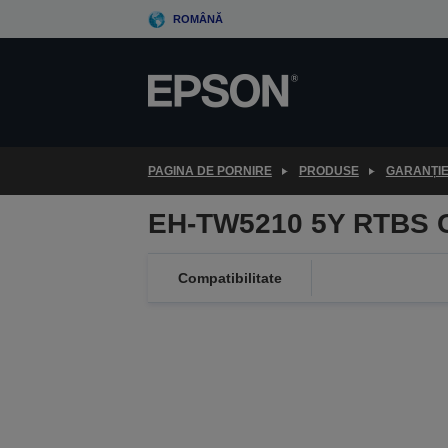
Skip
ROMÂNĂ
to
main
content
PAGINA DE PORNIRE
PRODUSE
GARANȚI
EH-TW5210 5Y RTBS 
Compatibilitate