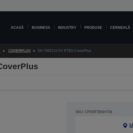
ACASĂ
BUSINESS
INDUSTRY
PRODUSE
CERNEALĂ
E
COVERPLUS
EH-TW5210 5Y RTBS CoverPlus
CoverPlus
SKU: CP05RTBSH708
U