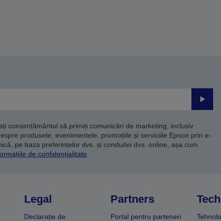
Trimite
dați consimțământul să primiți comunicări de marketing, inclusiv
despre produsele, evenimentele, promoțiile și serviciile Epson prin e-
că, pe baza preferințelor dvs. și conduitei dvs. online, așa cum
ormațiile de confidențialitate
Legal
Partners
Tech
Declarație de
Portal pentru parteneri
Tehnolo