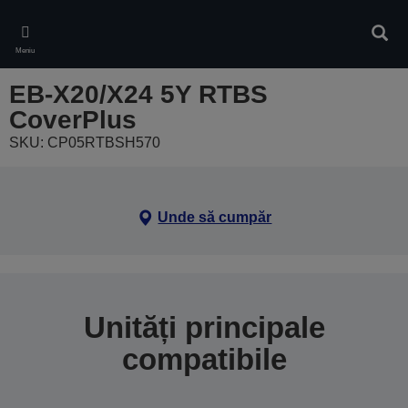
Skip
to
Căuta
main
Meniu
content
EB-X20/X24 5Y RTBS
CoverPlus
SKU: CP05RTBSH570
Unde să cumpăr
Unități principale
compatibile