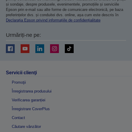
și sondaje, despre produsele, evenimentele, promoțiile și serviciile
Epson prin e-mail sau alte forme de comunicare electronică, pe baza
preferințelor dvs. și conduitei dvs. online, așa cum este descris în
Declarația Epson privind informațiile de confidențialitate
Urmăriți-ne pe:
Servicii clienţi
Promoţii
Înregistrarea produsului
Verificarea garanției
Înregistrare CoverPlus
Contact
Căutare vânzător