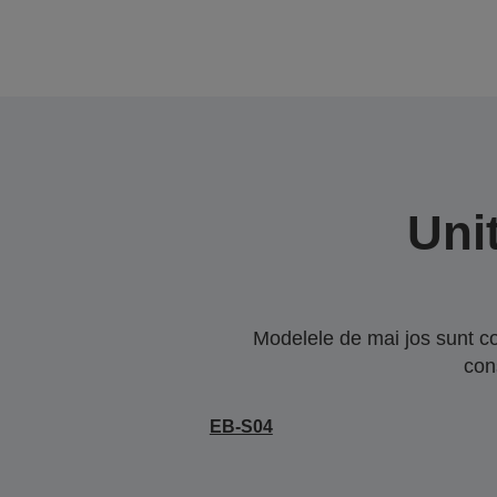
Uni
Modelele de mai jos sunt co
con
EB-S04