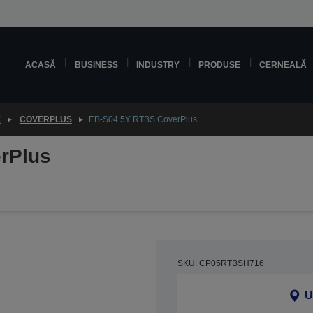
ACASĂ
BUSINESS
INDUSTRY
PRODUSE
CERNEALĂ
E
COVERPLUS
EB-S04 5Y RTBS CoverPlus
rPlus
SKU: CP05RTBSH716
U