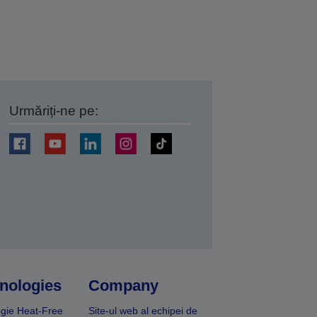
Urmăriți-ne pe:
ți
nologies
Company
gie Heat-Free
Site-ul web al echipei de