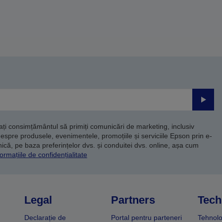
Trimite
dați consimțământul să primiți comunicări de marketing, inclusiv
despre produsele, evenimentele, promoțiile și serviciile Epson prin e-
că, pe baza preferințelor dvs. și conduitei dvs. online, așa cum
ormațiile de confidențialitate
Legal
Partners
Tech
Declarație de
Portal pentru parteneri
Tehnolo