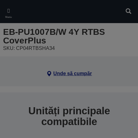
Skip
to
Căuta
main
Meniu
content
EB-PU1007B/W 4Y RTBS
CoverPlus
SKU: CP04RTBSHA34
Unde să cumpăr
Unități principale
compatibile