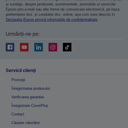
și sondaje, despre produsele, evenimentele, promoțiile și serviciile
Epson prin e-mail sau alte forme de comunicare electronică, pe baza
preferințelor dvs. și conduitei dvs. online, așa cum este descris în
Declarația Epson privind informațiile de confidențialitate
Urmăriți-ne pe:
Servicii clienţi
Promoţii
Înregistrarea produsului
Verificarea garanției
Înregistrare CoverPlus
Contact
Căutare vânzător